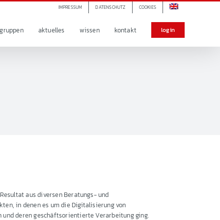
IMPRESSUM
DATENSCHUTZ
COOKIES
lgruppen
aktuelles
wissen
kontakt
login
 Resultat aus diversen Beratungs- und
ten, in denen es um die Digitalisierung von
 und deren geschäftsorientierte Verarbeitung ging.