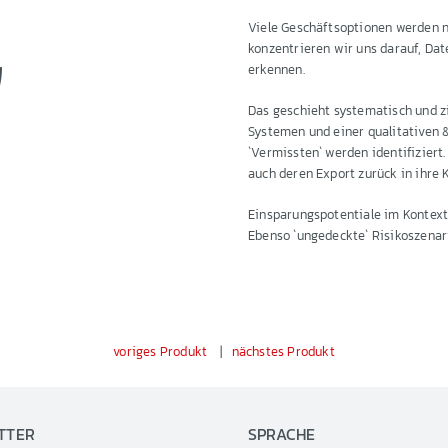
Viele Geschäftsoptionen werden nic
konzentrieren wir uns darauf, Da
erkennen.
Das geschieht systematisch und z
Systemen und einer qualitativen &
`Vermissten` werden identifiziert
auch deren Export zurück in ihre 
Einsparungspotentiale im Kontext
Ebenso `ungedeckte` Risikoszenarie
voriges Produkt
|
nächstes Produkt
TTER
SPRACHE