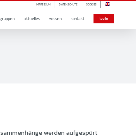
IMPRESSUM
DATENSCHUTZ
COOKIES
lgruppen
aktuelles
wissen
kontakt
login
Zusammenhänge werden aufgespürt